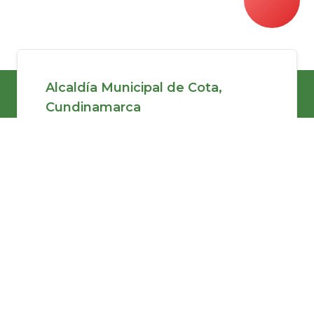
Alcaldía Municipal de Cota,
Cundinamarca
Dirección: Carrera 4 No. 12 - 63, Cota,
Cundinamarca.
Horario de atención: Lunes a viernes 8:00
a.m. a 5:00 p.m. Jornada Continua.
Teléfono conmutador: (+57) 601 7451453
Línea de servicio a la ciudadanía: (+57) 601
7451453
Linea anticorrupcion: (+57) 601 7451453 ext
1013
@AlcaldiaCotaOficial
@alcaldiacota