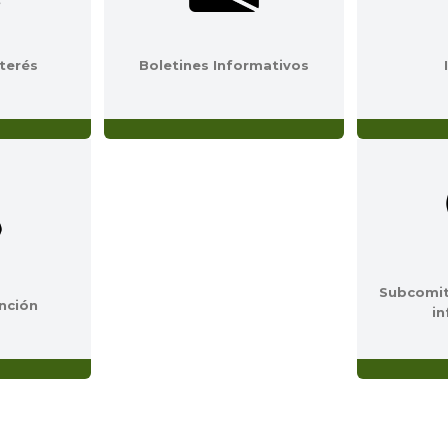
nterés
Boletines Informativos
Subcomit
nción
i