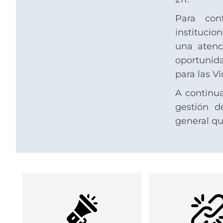
Para con
institucio
una atenc
oportunid
para las Ví
A continua
gestión d
general qu