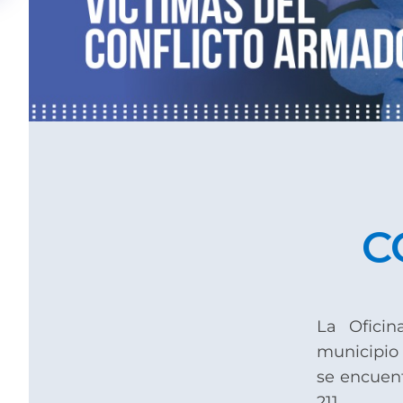
C
La Oficin
municipio 
se encuent
211.