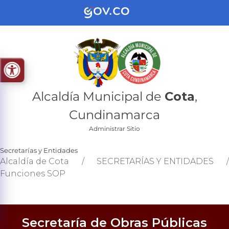
Alcaldía Municipal de
Cota
,
Cundinamarca
Administrar Sitio
Secretarías y Entidades
Alcaldía de Cota
/
SECRETARÍAS Y ENTIDADES
Funciones SOP
Secretaría de Obras Públicas