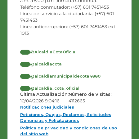
a.m. a 5:00 p.m. Jornada Continua.
Teléfono conmutador: (+57) 601 7451453
Línea de servicio a la ciudadanía: (+57) 601
7451453
Linea anticorrupcion: (+57) 601 7451453 ext
1013
@AlcaldiaCotaOficial
@alcaldiacota
@alcaldiamunicipaldecota4880
@alcaldia_cota_oficial
Última Actualización:
Número de Visitas:
10/04/2026 9:04:16
4112665
Notificaciones judiciales
Peticiones, Quejas, Reclamos, Solicitudes,
Denuncias y Felicitaciones
Política de privacidad y condiciones de uso
del sitio web