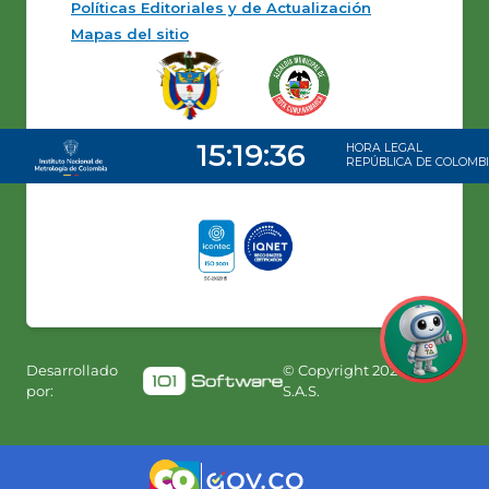
Políticas Editoriales y de Actualización
Mapas del sitio
Desarrollado
© Copyright
2026
101
por:
S.A.S.