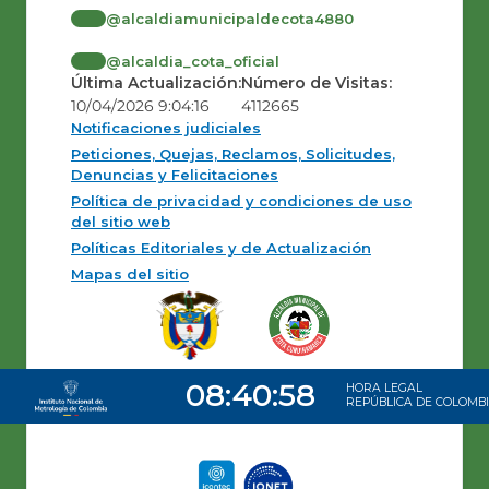
@alcaldiamunicipaldecota4880
@alcaldia_cota_oficial
Última Actualización:
Número de Visitas:
10/04/2026 9:04:16
4112665
Notificaciones judiciales
Peticiones, Quejas, Reclamos, Solicitudes,
Denuncias y Felicitaciones
Política de privacidad y condiciones de uso
del sitio web
Políticas Editoriales y de Actualización
Mapas del sitio