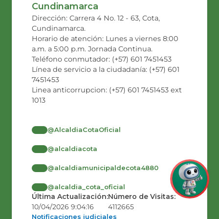
Cundinamarca
Dirección: Carrera 4 No. 12 - 63, Cota,
Cundinamarca.
Horario de atención: Lunes a viernes 8:00
a.m. a 5:00 p.m. Jornada Continua.
Teléfono conmutador: (+57) 601 7451453
Línea de servicio a la ciudadanía: (+57) 601
7451453
Linea anticorrupcion: (+57) 601 7451453 ext
1013
@AlcaldiaCotaOficial
@alcaldiacota
@alcaldiamunicipaldecota4880
@alcaldia_cota_oficial
Última Actualización:
Número de Visitas:
10/04/2026 9:04:16
4112665
Notificaciones judiciales