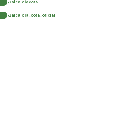
@alcaldiacota
@alcaldia_cota_oficial
Desarrollado por:
© Copyright
2026
101 S.A.S.