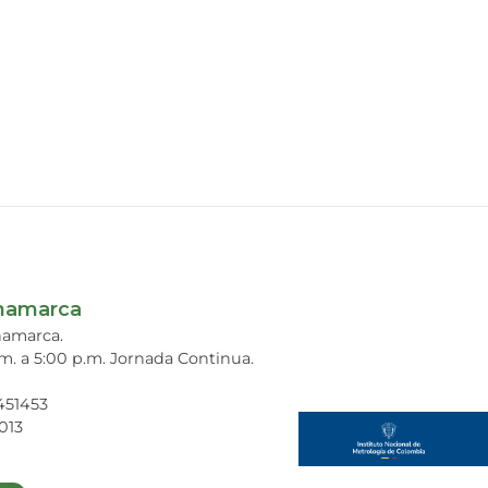
inamarca
inamarca.
.m. a 5:00 p.m. Jornada Continua.
7451453
013