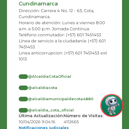
Cundinamarca
Dirección: Carrera 4 No. 12 - 63, Cota,
Cundinamarca.
Horario de atención: Lunes a viernes 8:00
a.m. a 5:00 p.m. Jornada Continua.
Teléfono conmutador: (+57) 601 7451453
Línea de servicio a la ciudadanía: (+57) 601
7451453
Linea anticorrupcion: (+57) 601 7451453 ext
1013
@AlcaldiaCotaOficial
@alcaldiacota
@alcaldiamunicipaldecota4880
@alcaldia_cota_oficial
Última Actualización:
Número de Visitas:
10/04/2026 9:04:16
4112665
Notificaciones judiciales