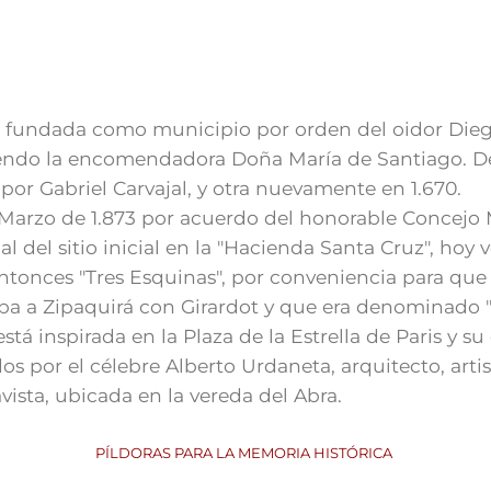
e fundada como municipio por orden del oidor Die
iendo la encomendadora Doña María de Santiago. De
 por Gabriel Carvajal, y otra nuevamente en 1.670.
e Marzo de 1.873 por acuerdo del honorable Concejo 
l del sitio inicial en la "Hacienda Santa Cruz", hoy ve
ntonces "Tres Esquinas", por conveniencia para que
a a Zipaquirá con Girardot y que era denominado "
stá inspirada en la Plaza de la Estrella de Paris y su 
os por el célebre Alberto Urdaneta, arquitecto, artis
sta, ubicada en la vereda del Abra.​
PÍLDORAS PARA LA MEMORIA HISTÓRICA