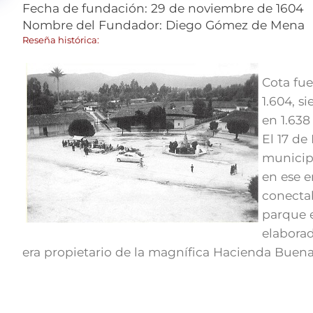
​Fecha de fundación: 29 de noviembre de 1604
Nombre del Fundador: Diego Gómez de Mena​​
Reseña histórica:
Cota fu
1.604, s
en 1.638
​El 17 d
municipa
en ese e
conectab
parque e
elaborad
era propietario de la magnífica Hacienda Buenavi